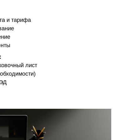
та и тарифа
вание
ение
енты
:
аковочный лист
еобходимости)
ВЭД